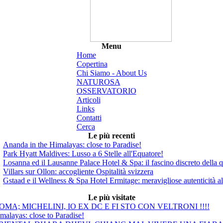
Menu
Home
Copertina
Chi Siamo - About Us
NATUROSA
OSSERVATORIO
Articoli
Links
Contatti
Cerca
Le più recenti
Ananda in the Himalayas: close to Paradise!
Park Hyatt Maldives: Lusso a 6 Stelle all'Equatore!
Losanna ed il Lausanne Palace Hotel & Spa: il fascino discreto della q
Villars sur Ollon: accogliente Ospitalità svizzera
Gstaad e il Wellness & Spa Hotel Ermitage: meravigliose autenticità a
Le più visitate
MA; MICHELINI, IO EX DC E FI STO CON VELTRONI !!!!
malayas: close to Paradise!