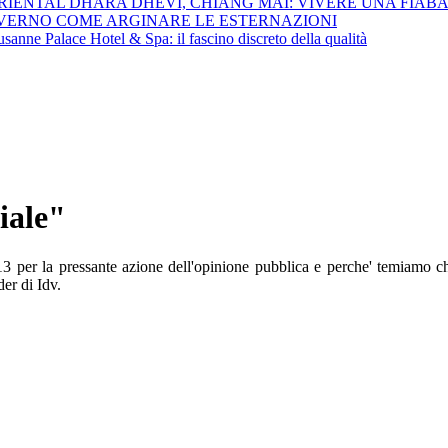
ENTAL DHARA DHEVI, CHIANG MAI: VIVERE UNA FIABA M
VERNO COME ARGINARE LE ESTERNAZIONI
sanne Palace Hotel & Spa: il fascino discreto della qualità
iale"
 per la pressante azione dell'opinione pubblica e perche' temiamo ch
er di Idv.