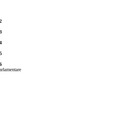
2
3
4
5
6
arlamentare