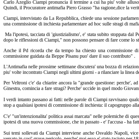
Carlo Azeglio Ciampi pronuncia il termine a cui ha piu' volte allus
Quindi, il Procuratore antimafia Piero Grasso "ha ragione,dice la verit
Ciampi, intervistato da La Repubblica, chiede una sessione parlamenta
una commissione di inchiesta parlamentare ad hoc sulle stragi di mafi
Ma l'ipotesi, tacciata di 'giustizialismo', e' stata subito stoppata dal
dopo le riflessioni di Ciampi," non possono pensare di fare come lo s
Anche il Pd ricorda che da tempo ha chiesto una commissione di 
commissione guidata da Beppe Pisanu puo' dare il suo contributo" .
L'Antimafia nelle prossime settimane discutera' una bozza di relazione
piu' volte incontrato Ciampi negli ultimi giorni - a rilanciare la linea 
Per Veltroni c'e' da chiarire ancora la "grande questione: perche', ad 
Ginestra, comincia a fare stragi? Perche' uccide in quel modo Giovann
I verdi intanto passano ai fatti: nelle parole di Ciampi ravvisano qual
stop a qualsiasi ipotesi di commissione di inchiesta: il capogruppo all
C'e' "un'intenzionalita' politica assai marcata" nelle polemiche di ques
ipotesi di una nuova commissione, che in passato - e' l'accusa - ha fa
Sui temi sollevati da Ciampi interviene anche Osvaldo Napoli, vice 
versato in cosi' grave pericolo, perche' mai esso e' stato taciuto per 18