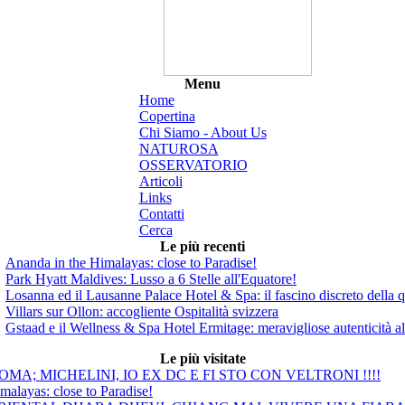
Menu
Home
Copertina
Chi Siamo - About Us
NATUROSA
OSSERVATORIO
Articoli
Links
Contatti
Cerca
Le più recenti
Ananda in the Himalayas: close to Paradise!
Park Hyatt Maldives: Lusso a 6 Stelle all'Equatore!
Losanna ed il Lausanne Palace Hotel & Spa: il fascino discreto della q
Villars sur Ollon: accogliente Ospitalità svizzera
Gstaad e il Wellness & Spa Hotel Ermitage: meravigliose autenticità a
Le più visitate
MA; MICHELINI, IO EX DC E FI STO CON VELTRONI !!!!
malayas: close to Paradise!