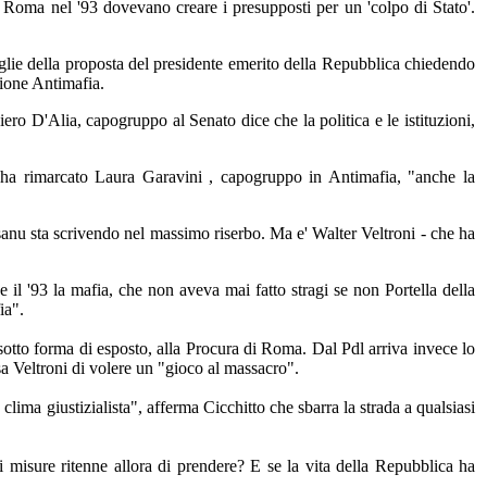
 Roma nel '93 dovevano creare i presupposti per un 'colpo di Stato'.
aglie della proposta del presidente emerito della Repubblica chiedendo
sione Antimafia.
piero D'Alia, capogruppo al Senato dice che la politica e le istituzioni,
ha rimarcato Laura Garavini , capogruppo in Antimafia, "anche la
isanu sta scrivendo nel massimo riserbo. Ma e' Walter Veltroni - che ha
 e il '93 la mafia, che non aveva mai fatto stragi se non Portella della
ia".
, sotto forma di esposto, alla Procura di Roma. Dal Pdl arriva invece lo
sa Veltroni di volere un "gioco al massacro".
clima giustizialista", afferma Cicchitto che sbarra la strada a qualsiasi
 misure ritenne allora di prendere? E se la vita della Repubblica ha