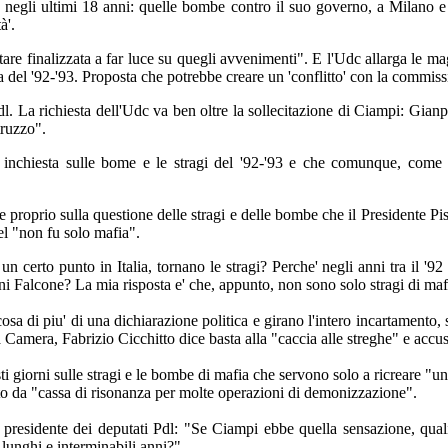
o negli ultimi 18 anni: quelle bombe contro il suo governo, a Milano e
à'.
re finalizzata a far luce su quegli avvenimenti". E l'Udc allarga le m
a del '92-'93. Proposta che potrebbe creare un 'conflitto' con la commis
 Pdl. La richiesta dell'Udc va ben oltre la sollecitazione di Ciampi: Gian
truzzo".
inchiesta sulle bome e le stragi del '92-'93 e che comunque, come 
 proprio sulla questione delle stragi e delle bombe che il Presidente P
del "non fu solo mafia".
un certo punto in Italia, tornano le stragi? Perche' negli anni tra il '92
i Falcone? La mia risposta e' che, appunto, non sono solo stragi di maf
cosa di piu' di una dichiarazione politica e girano l'intero incartamento
a Camera, Fabrizio Cicchitto dice basta alla "caccia alle streghe" e accu
ti giorni sulle stragi e le bombe di mafia che servono solo a ricreare "un 
tto da "cassa di risonanza per molte operazioni di demonizzazione".
presidente dei deputati Pdl: "Se Ciampi ebbe quella sensazione, quali
 lunghi e interminabili anni?".