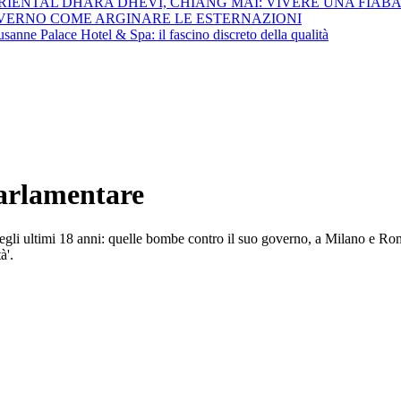
ENTAL DHARA DHEVI, CHIANG MAI: VIVERE UNA FIABA M
VERNO COME ARGINARE LE ESTERNAZIONI
sanne Palace Hotel & Spa: il fascino discreto della qualità
parlamentare
negli ultimi 18 anni: quelle bombe contro il suo governo, a Milano e Rom
à'.