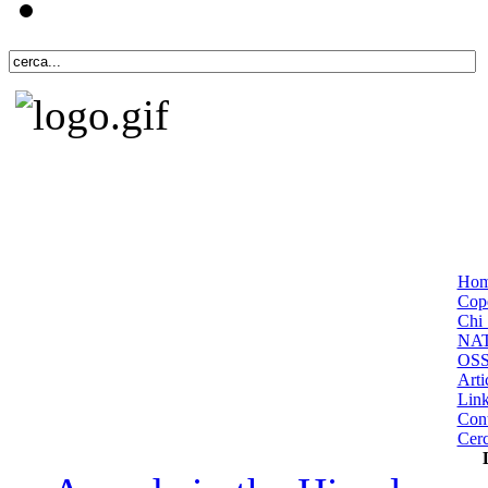
Ho
Cope
Chi 
NA
OS
Arti
Lin
Cont
Cer