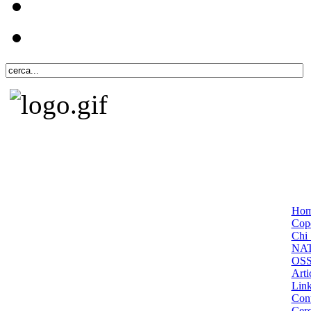
Ho
Cope
Chi 
NA
OS
Arti
Lin
Cont
Cer