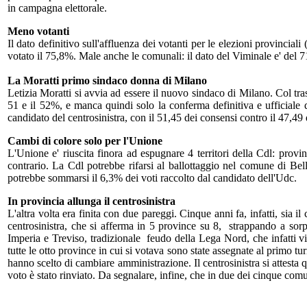
in campagna elettorale.
Meno votanti
Il dato definitivo sull'affluenza dei votanti per le elezioni provincial
votato il 75,8%. Male anche le comunali: il dato del Viminale e' del 7
La Moratti primo sindaco donna di Milano
Letizia Moratti si avvia ad essere il nuovo sindaco di Milano. Col trasc
51 e il 52%, e manca quindi solo la conferma definitiva e ufficiale d
candidato del centrosinistra, con il 51,45 dei consensi contro il 47,49 
Cambi di colore solo per l'Unione
L'Unione e' riuscita finora ad espugnare 4 territori della Cdl: pro
contrario. La Cdl potrebbe rifarsi al ballottaggio nel comune di Bel
potrebbe sommarsi il 6,3% dei voti raccolto dal candidato dell'Udc.
In provincia allunga il centrosinistra
L'altra volta era finita con due pareggi. Cinque anni fa, infatti, sia 
centrosinistra, che si afferma in 5 province su 8, strappando a s
Imperia e Treviso, tradizionale feudo della Lega Nord, che infatti v
tutte le otto province in cui si votava sono state assegnate al primo 
hanno scelto di cambiare amministrazione. Il centrosinistra si attesta 
voto è stato rinviato. Da segnalare, infine, che in due dei cinque comun