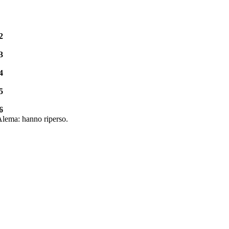
2
3
4
5
6
Alema: hanno riperso.