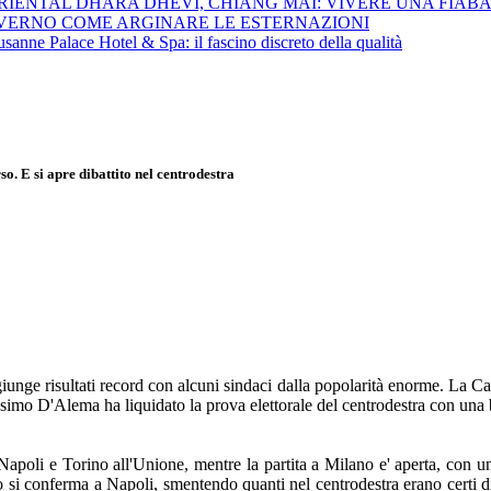
ENTAL DHARA DHEVI, CHIANG MAI: VIVERE UNA FIABA M
VERNO COME ARGINARE LE ESTERNAZIONI
sanne Palace Hotel & Spa: il fascino discreto della qualità
. E si apre dibattito nel centrodestra
ge risultati record con alcuni sindaci dalla popolarità enorme. La Casa
assimo D'Alema ha liquidato la prova elettorale del centrodestra con una b
poli e Torino all'Unione, mentre la partita a Milano e' aperta, con un
si conferma a Napoli, smentendo quanti nel centrodestra erano certi d