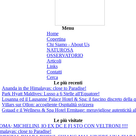
Menu
Home
Copertina
Chi Siamo - About Us
NATUROSA
OSSERVATORIO
Articoli
Links
Contatti
Cerca
Le più recenti
Ananda in the Himalayas: close to Paradise!
Park Hyatt Maldives: Lusso a 6 Stelle all'Equatore!
Losanna ed il Lausanne Palace Hotel & Spa: il fascino discreto della q
Villars sur Ollon: accogliente Ospitalità svizzera
Gstaad e il Wellness & Spa Hotel Ermitage: meravigliose autenticità a
Le più visitate
MA; MICHELINI, IO EX DC E FI STO CON VELTRONI !!!!
malayas: close to Paradise!