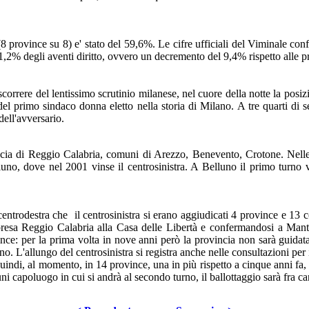
i (8 province su 8) e' stato del 59,6%. Le cifre ufficiali del Viminale c
1,2% degli aventi diritto, ovvero un decremento del 9,4% rispetto alle pr
orrere del lentissimo scrutinio milanese, nel cuore della notte la posizio
el primo sindaco donna eletto nella storia di Milano. A tre quarti di se
dell'avversario.
vincia di Reggio Calabria, comuni di Arezzo, Benevento, Crotone. Nelle
luno, dove nel 2001 vinse il centrosinistra. A Belluno il primo turno 
il centrodestra che il centrosinistra si erano aggiudicati 4 province e 1
orpresa Reggio Calabria alla Casa delle Libertà e confermandosi a 
ince: per la prima volta in nove anni però la provincia non sarà guid
turno. L'allungo del centrosinistra si registra anche nelle consultazion
quindi, al momento, in 14 province, una in più rispetto a cinque anni fa, 
i capoluogo in cui si andrà al secondo turno, il ballottaggio sarà fra can