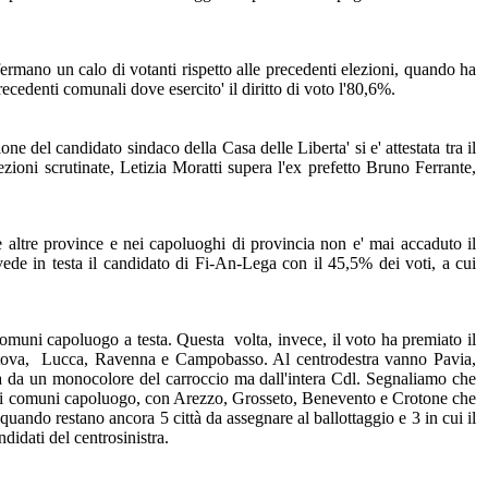
onfermano un calo di votanti rispetto alle precedenti elezioni, quando ha
ecedenti comunali dove esercito' il diritto di voto l'80,6%.
ne del candidato sindaco della Casa delle Liberta' si e' attestata tra il
zioni scrutinate, Letizia Moratti supera l'ex prefetto Bruno Ferrante,
 altre province e nei capoluoghi di provincia non e' mai accaduto il
vede in testa il candidato di Fi-An-Lega con il 45,5% dei voti, a cui
3 comuni capoluogo a testa. Questa volta, invece, il voto ha premiato il
Mantova, Lucca, Ravenna e Campobasso. Al centrodestra vanno Pavia,
ata da un monocolore del carroccio ma dall'intera Cdl. Segnaliamo che
i per i comuni capoluogo, con Arezzo, Grosseto, Benevento e Crotone che
quando restano ancora 5 città da assegnare al ballottaggio e 3 in cui il
didati del centrosinistra.