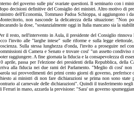
'interno del governo sulle piu' svariate questioni. Il seminario con i min
o decisioni definitive del Consiglio dei ministri. Altro motivo di preoc
ministro dell'Economia,
Tommaso Padoa Schioppa, si aggiungono i dati de
Montecitorio, non nasconde la delicatezza della situazione: "Non po
incarando la dose, "sostanzialmente oggi in Italia mancano sia la stabilita
Per il resto, nell'intervento in Aula, il presidente del Consiglio rinnova 
ecco l'invito alle "larghe intese" sulle riforme e sulla legge elettoral
coscienza. Sulla stessa lunghezza d'onda, l'invito a proseguire nel con
commissioni di Camera e Senato e trovare cosi' "un assetto condiviso 
poter raggiungere. A fine giornata la fiducia e la consapevolezza di esse
10 aprile, passa per l'elezione dei presidenti della Repubblica, della
arriva alla fiducia nei due rami del Parlamento. "Meglio di cosi' non
parola sui provvedimenti dei primi cento giorni di governo, preferisce
chiesto ai ministri di non fare dichiarazioni se prima non sono state 
contrario al carnevale delle dichiarazioni". Quindi il trasferimento negli 
di Ferrari in mano, azzarda la previsione: "Sara' un governo spumeggian