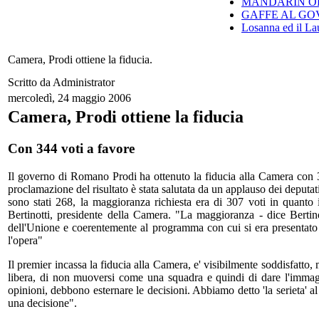
MANDARIN ORI
GAFFE AL GO
Losanna ed il Lau
Camera, Prodi ottiene la fiducia.
Scritto da Administrator
mercoledì, 24 maggio 2006
Camera, Prodi ottiene la fiducia
Con 344 voti a favore
Il governo di Romano Prodi ha ottenuto la fiducia alla Camera con 344
proclamazione del risultato è stata salutata da un applauso dei deputa
sono stati 268, la maggioranza richiesta era di 307 voti in quanto
Bertinotti, presidente della Camera. "La maggioranza - dice Bertinott
dell'Unione e coerentemente al programma con cui si era presentato 
l'opera"
Il premier incassa la fiducia alla Camera, e' visibilmente soddisfatto
libera, di non muoversi come una squadra e quindi di dare l'immag
opinioni, debbono esternare le decisioni. Abbiamo detto 'la serieta' al
una decisione".