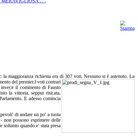
ERAVIGLIOSA . . .
2: la maggioranza richiesta era di 307 voti. Nessuno si è astenuto. La
mento del premier.
I voti contrari
to invece il commento di Fausto
to la vittoria, seppur risicata,
l Parlamento. E adesso comincia
pevoli' di andare un po' a ruota
 - non possono esprimere delle
re soltanto quando e' stata presa