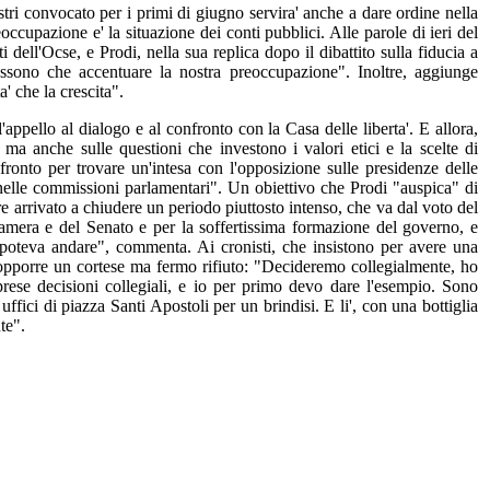
istri convocato per i primi di giugno servira' anche a dare ordine nella
cupazione e' la situazione dei conti pubblici. Alle parole di ieri del
ll'Ocse, e Prodi, nella sua replica dopo il dibattito sulla fiducia a
ssono che accentuare la nostra preoccupazione". Inoltre, aggiunge
' che la crescita".
l'appello al dialogo e al confronto con la Casa delle liberta'. E allora,
e, ma anche sulle questioni che investono i valori etici e la scelte di
fronto per trovare un'intesa con l'opposizione sulle presidenze delle
nelle commissioni parlamentari". Un obiettivo che Prodi "auspica" di
re arrivato a chiudere un periodo piuttosto intenso, che va dal voto del
 Camera e del Senato e per la soffertissima formazione del governo, e
 poteva andare", commenta. Ai cronisti, che insistono per avere una
 opporre un cortese ma fermo rifiuto: "Decideremo collegialmente, ho
prese decisioni collegiali, e io per primo devo dare l'esempio. Sono
uffici di piazza Santi Apostoli per un brindisi. E li', con una bottiglia
te".