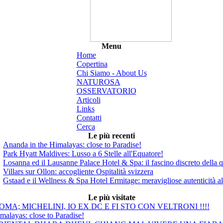
Menu
Home
Copertina
Chi Siamo - About Us
NATUROSA
OSSERVATORIO
Articoli
Links
Contatti
Cerca
Le più recenti
Ananda in the Himalayas: close to Paradise!
Park Hyatt Maldives: Lusso a 6 Stelle all'Equatore!
Losanna ed il Lausanne Palace Hotel & Spa: il fascino discreto della q
Villars sur Ollon: accogliente Ospitalità svizzera
Gstaad e il Wellness & Spa Hotel Ermitage: meravigliose autenticità a
Le più visitate
MA; MICHELINI, IO EX DC E FI STO CON VELTRONI !!!!
malayas: close to Paradise!