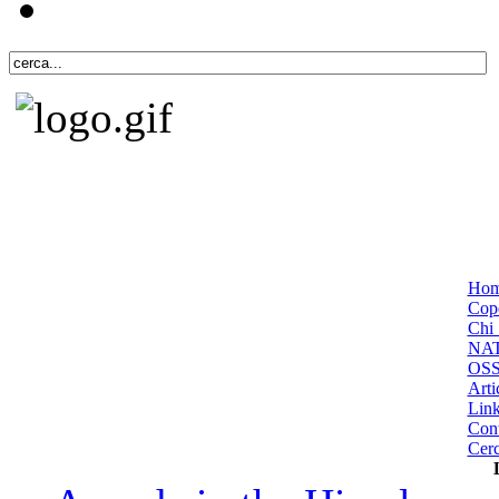
Ho
Cope
Chi 
NA
OS
Arti
Lin
Cont
Cer