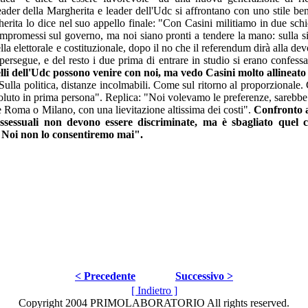
 leader della Margherita e leader dell'Udc si affrontano con uno stile be
gherita lo dice nel suo appello finale: "Con Casini militiamo in due sch
compromessi sul governo, ma noi siano pronti a tendere la mano: sulla s
lla elettorale e costituzionale, dopo il no che il referendum dirà alla dev
 persegue, e del resto i due prima di entrare in studio si erano confessa
lli dell'Udc possono venire con noi, ma vedo Casini molto allineat
Sulla politica, distanze incolmabili. Come sul ritorno al proporzionale.
oluto in prima persona". Replica: "Noi volevamo le preferenze, sarebbe 
Roma o Milano, con una lievitazione altissima dei costi".
Confronto a
sessuali non devono essere discriminate, ma è sbagliato quel 
 Noi non lo consentiremo mai".
< Precedente
Successivo >
[ Indietro ]
Copyright 2004 PRIMOLABORATORIO All rights reserved.