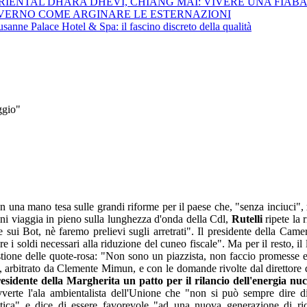
ENTAL DHARA DHEVI, CHIANG MAI: VIVERE UNA FIABA M
VERNO COME ARGINARE LE ESTERNAZIONI
sanne Palace Hotel & Spa: il fascino discreto della qualità
ggio"
n una mano tesa sulle grandi riforme per il paese che, "senza inciuci",
ini viaggia in pieno sulla lunghezza d'onda della Cdl,
Rutelli
ripete la
sui Bot, nè faremo prelievi sugli arretrati". Il presidente della Came
re i soldi necessari alla riduzione del cuneo fiscale". Ma per il resto, il
ione delle quote-rosa: "Non sono un piazzista, non faccio promesse elet
, arbitrato da Clemente Mimun, e con le domande rivolte dal direttore 
presidente della Margherita un patto per il
rilancio dell'energia nu
vverte l'ala ambientalista dell'Unione che "non si può
sempre dire di
getica" e dice di essere favorevole "ad una nuova generazione di ric