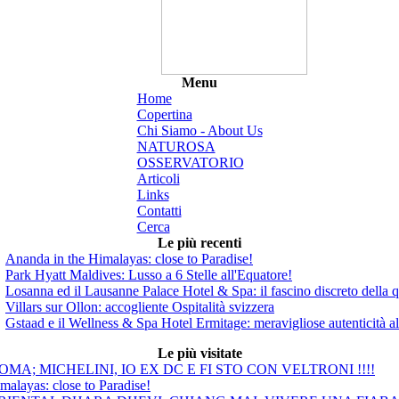
Menu
Home
Copertina
Chi Siamo - About Us
NATUROSA
OSSERVATORIO
Articoli
Links
Contatti
Cerca
Le più recenti
Ananda in the Himalayas: close to Paradise!
Park Hyatt Maldives: Lusso a 6 Stelle all'Equatore!
Losanna ed il Lausanne Palace Hotel & Spa: il fascino discreto della q
Villars sur Ollon: accogliente Ospitalità svizzera
Gstaad e il Wellness & Spa Hotel Ermitage: meravigliose autenticità a
Le più visitate
MA; MICHELINI, IO EX DC E FI STO CON VELTRONI !!!!
malayas: close to Paradise!