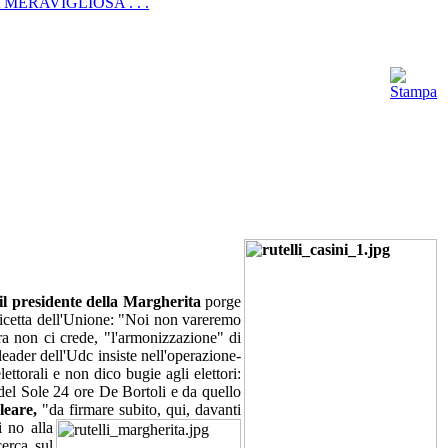
ERAVIGLIOSA . . .
il presidente della Margherita
porge
 ricetta dell'Unione: "Noi non vareremo
ra non ci crede, "l'armonizzazione" di
 leader dell'Udc insiste nell'operazione-
torali e non dico bugie agli elettori:
del Sole 24 ore De Bortoli e da quello
cleare,
"da firmare subito, qui, davanti
 no alla
erca sul