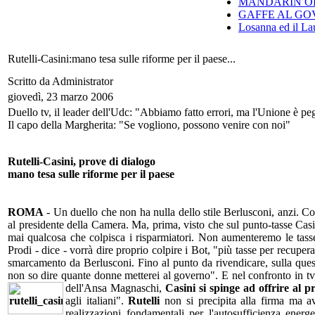
MANDARIN ORI
GAFFE AL GO
Losanna ed il Lau
Rutelli-Casini:mano tesa sulle riforme per il paese...
Scritto da Administrator
giovedì, 23 marzo 2006
Duello tv, il leader dell'Udc: "Abbiamo fatto errori, ma l'Unione è pe
Il capo della Margherita: "Se vogliono, possono venire con noi"
Rutelli-Casini, prove di dialogo
mano tesa sulle riforme per il paese
ROMA
- Un duello che non ha nulla dello stile Berlusconi, anzi. Co
al presidente della Camera. Ma, prima, visto che sul punto-tasse Cas
mai qualcosa che colpisca i risparmiatori. Non aumenteremo le tasse 
Prodi - dice - vorrà dire proprio colpire i Bot, "più tasse per recupera
smarcamento da Berlusconi. Fino al punto da rivendicare, sulla quest
non so dire quante donne metterei al governo". E nel confronto in tv
dell'Ansa Magnaschi,
Casini si spinge ad offrire al 
agli italiani".
Rutelli
non si precipita alla firma ma a
realizzazioni fondamentali per l'autosufficienza ener