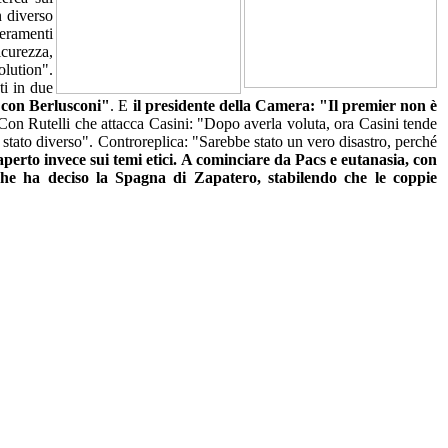
n diverso
ieramenti
icurezza,
olution".
ti in due
o con Berlusconi"
. E
il presidente della Camera:
"Il premier non è
 Con Rutelli che attacca Casini: "Dopo averla voluta, ora Casini tende
stato diverso". Controreplica: "Sarebbe stato un vero disastro, perché
perto invece sui temi etici. A cominciare da Pacs e eutanasia, con
che ha deciso la Spagna di Zapatero, stabilendo che le coppie