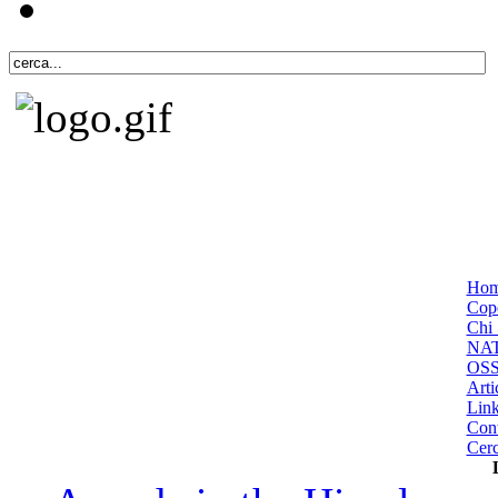
Ho
Cope
Chi 
NA
OS
Arti
Lin
Cont
Cer