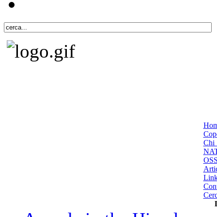
Ho
Cope
Chi 
NA
OS
Arti
Lin
Cont
Cer