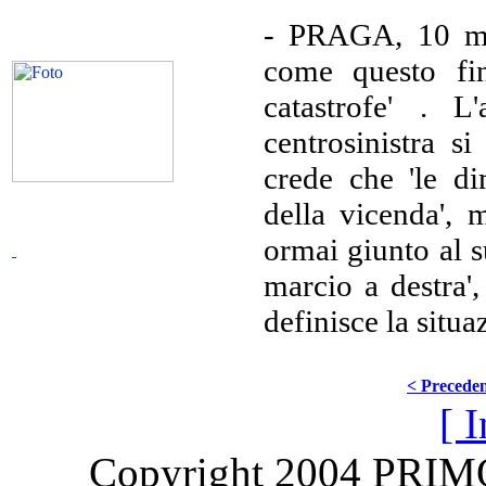
-
PRAGA, 10 mar 
come questo fin
catastrofe' . 
centrosinistra s
crede che 'le di
della vicenda', m
ormai giunto al s
marcio a destra',
definisce la situa
< Precede
[ I
Copyright 2004 PRI