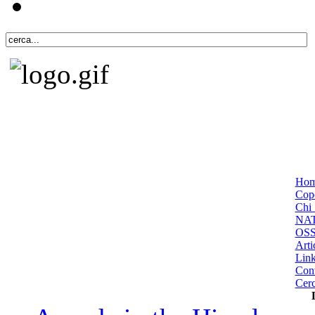
Ho
Cope
Chi 
NA
OS
Arti
Lin
Cont
Cer