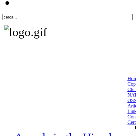
Ho
Cope
Chi 
NA
OS
Arti
Lin
Cont
Cer