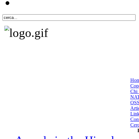
Ho
Cope
Chi 
NA
OS
Arti
Lin
Cont
Cer