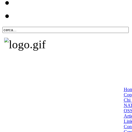
Ho
Cope
Chi 
NA
OS
Arti
Lin
Cont
Cer