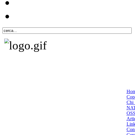
Ho
Cope
Chi 
NA
OS
Arti
Lin
Cont
Cer