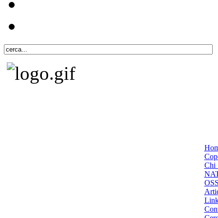
Ho
Cope
Chi 
NA
OS
Arti
Lin
Cont
Cer