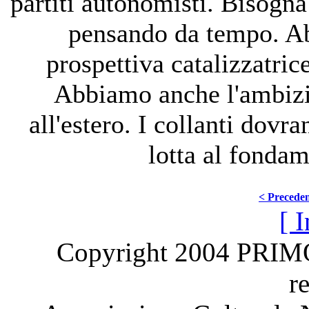
partiti autonomisti. Bisogna 
pensando da tempo. Ab
prospettiva catalizzatric
Abbiamo anche l'ambizi
all'estero. I collanti dovra
lotta al fonda
< Precede
[ I
Copyright 2004 PRI
r