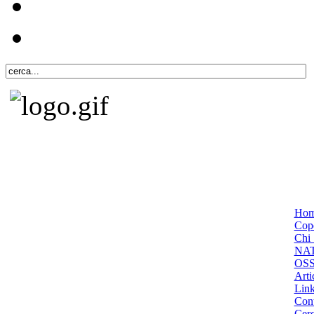
Ho
Cope
Chi 
NA
OS
Arti
Lin
Cont
Cer