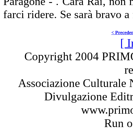
Paragone - . Cara Rai, non m
farci ridere. Se sarà bravo a 
< Precede
[ I
Copyright 2004 PRI
r
Associazione Culturale 
Divulgazione Editr
www.primo
Run 